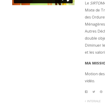
Le
SIRTOM
Mixte de T
des Ordure
Ménagères
Autres Déc
double objec
Diminuer le
et les valor
MA MISSI
Motion desi
vidéo.
INTERIALE