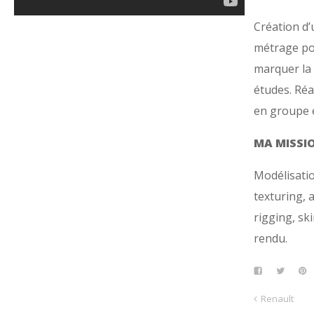
Création d’
métrage p
marquer la 
études. Réa
en groupe 
MA MISSI
Modélisatio
texturing, 
rigging, sk
rendu.
Renault