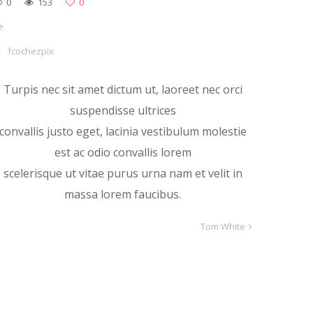
0
153
0
fcochezpix
Turpis nec sit amet dictum ut, laoreet nec orci
suspendisse ultrices
convallis justo eget, lacinia vestibulum molestie
est ac odio convallis lorem
scelerisque ut vitae purus urna nam et velit in
massa lorem faucibus.
Tom White